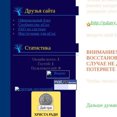
(меню) заходи
Друзья сайта
запишите этот
Официальный блог
http://galaxy
Сообщество uCoz
FAQ по системе
Инструкции для uCoz
вводете свой 
Статистика
ВНИМАНИЕ!!
ВОССТАНОВ
Онлайн всего:
1
СЛУЧАЕ НЕ 
Гостей:
1
Пользователей:
0
ПОТЕРЯЕТЕ 
Чтобы посмотр
Дальше думаю
ХРИСТА РАДИ