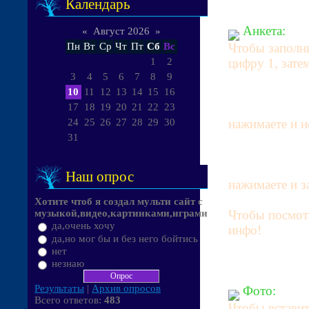
Календарь
Анкета:
«
Август 2026
»
Чтобы заполни
Пн
Вт
Ср
Чт
Пт
Сб
Вс
цифру 1, зате
1
2
3
4
5
6
7
8
9
10
11
12
13
14
15
16
17
18
19
20
21
22
23
нажимаете и н
24
25
26
27
28
29
30
31
Наш опрос
нажимаете и з
Хотите чтоб я создал мульти сайт с
Чтобы посмотр
музыкой,видео,картинками,играми
да,очень хочу
инфо!
да,но мог бы и без него бойтись
нет
незнаю
Результаты
|
Архив опросов
Фото:
Всего ответов:
483
Чтобы вставит