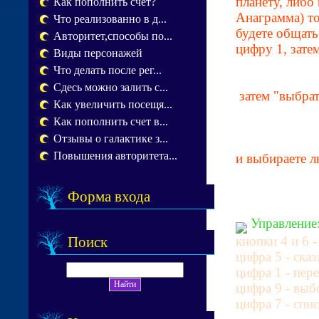
планету, либо
Как пополнить счет?
Анаграмма) то
Что реализованно в д...
будете общать
Авторитет,способы по...
цифру 1, зате
Виды персонажей
Что делать после рег...
Сдесь можно залить с...
затем "выбрат
Как увеличить посещя...
Как пополнить счет в...
Отзывы о галактике з...
Повышения авторитета...
и выбираете л
Форма входа
Управление
Поиск
кнопки 4 и 6 
цифра 5 - сказ
цифра 1 - пере
цифра 9 - выб
цифра 7 - спис