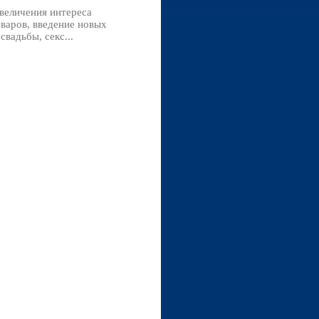
величения интереса
оваров, введение новых
вадьбы, секс...