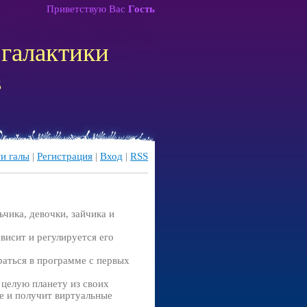
Приветствую Вас
Гость
галактики
в
и галы
|
Регистрация
|
Вход
|
RSS
чика, девочки, зайчика и
висит и регулируется его
раться в программе с первых
 целую планету из своих
ще и получит виртуальные