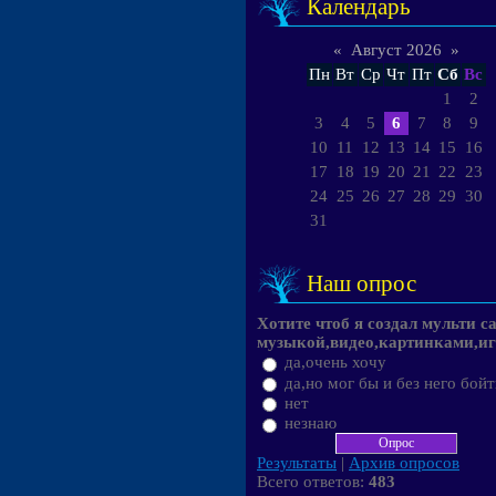
Календарь
«
Август 2026
»
Пн
Вт
Ср
Чт
Пт
Сб
Вс
1
2
3
4
5
6
7
8
9
10
11
12
13
14
15
16
17
18
19
20
21
22
23
24
25
26
27
28
29
30
31
Наш опрос
Хотите чтоб я создал мульти са
музыкой,видео,картинками,и
да,очень хочу
да,но мог бы и без него бой
нет
незнаю
Результаты
|
Архив опросов
Всего ответов:
483