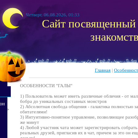
Четверг, 06.08.2026, 01:33
Сайт посвященный 
знакомст
Главная
|
Особенност
ОСОБЕННОСТИ "ГАЛЫ"
1) Пользователь может иметь различные обличия - от маль
бобра до уникальных составных монстров
фон
2) Абсолютная свобода общения - галактика полностью за
обитателями!
3) Интуитивно-понятное управление, позволяющее разоб
же минут
4) Любой участник чата может зарегистрировать собрать
реальных друзей, пригласив их в чат, причем за это он е